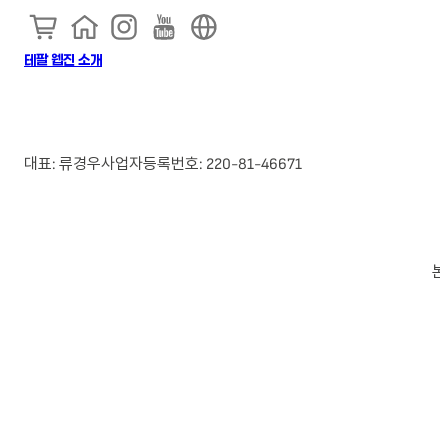
테팔 웹진 소개
대표: 류경우
사업자등록번호: 220-81-46671
본