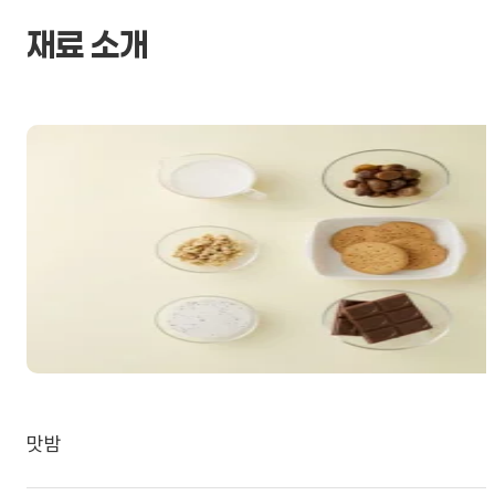
재료 소개
맛밤