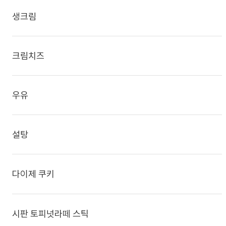
생크림
크림치즈
우유
설탕
다이제 쿠키
시판 토피넛라떼 스틱