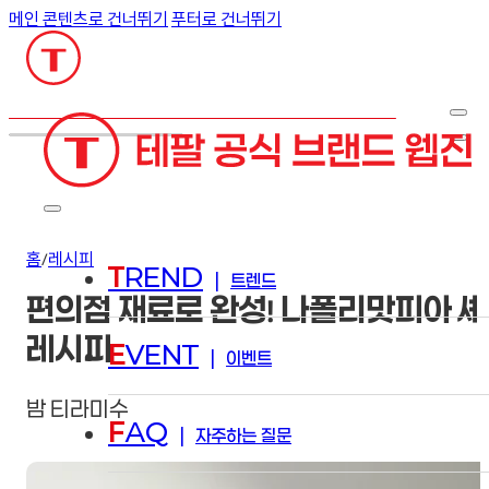
메인 콘텐츠로 건너뛰기
푸터로 건너뛰기
검색
홈
/
레시피
T
REND
|
트렌드
편의점 재료로 완성! 나폴리맛피아 
레시피
E
VENT
|
이벤트
밤 티라미수
F
AQ
|
자주하는 질문