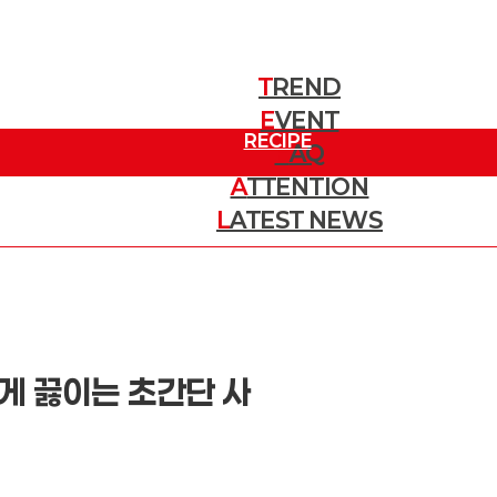
T
REND
E
트렌드
VENT
RECIPE
이벤트
F
AQ
A
TTENTION
질문
레시피
L
ATEST NEWS
주목할 소식
최신 뉴스
쉽게 끓이는 초간단 사