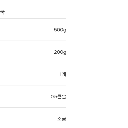
떡국
500g
200g
1개
0.5큰술
조금