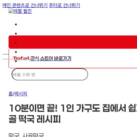
메인 콘텐츠로 건너뛰기
푸터로 건너뛰기
공식 스토어 바로가기
검
색
홈
/
레시피
10분이면 끝! 1인 가구도 집에서 
골 떡국 레시피
떡국, 사골떡국