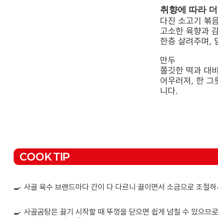
취향에 따라 
다진 소고기 볶
고소한 육향과 
한층 살려주며,
만두
쫄깃한 떡과 대
어우러져, 한 그
니다.
COOK TIP
🍳
사골 육수 브랜드마다 간이 다 다르니 끓이면서 소금으로 조절하
🍳
사골곰탕은 끓기 시작할 때 뚜껑을 닫으면 쉽게 넘칠 수 있으므로