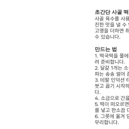
초간단 사골 
사골 육수를 사
진한 맛을 낼 수
고명을 더하면 
수 있습니다.
만드는 법
1. 떡국떡을 물
려 준비합니다.
2. 달걀 1개는 
파는 송송 썰어 
3. 테팔 인덕션
붓고 끓기 시작하
다.
4. 소금으로 간
5. 떡이 떠오르
를 넣고 한소끔 
6. 그릇에 옮겨
무리합니다.