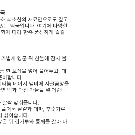
떡국
용해 최소한의 재료만으로도 깊고
 있는 떡국입니다. 여기에 다양한
취향에 따라 한층 풍성하게 즐길
에 가볍게 헹군 뒤 찬물에 잠시 불
소금 한 꼬집을 넣어 풀어두고, 대
준비합니다.
 티타늄 데이지 냄비에 사골곰탕을
면 떡과 다진 마늘을 넣.어줍니
을 살짝 맞춰줍니다.
면 풀어둔 달걀과 대파, 후춧가루
더 끓여줍니다.
 담은 뒤 김가루와 통깨를 갈아 마