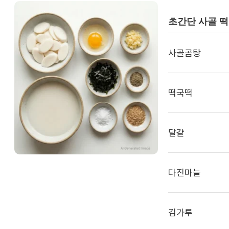
초간단 사골 
사골곰탕
떡국떡
달걀
다진마늘
김가루