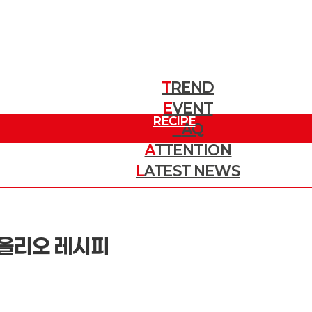
T
REND
E
트렌드
VENT
RECIPE
이벤트
F
AQ
A
TTENTION
질문
레시피
L
ATEST NEWS
주목할 소식
최신 뉴스
오올리오 레시피