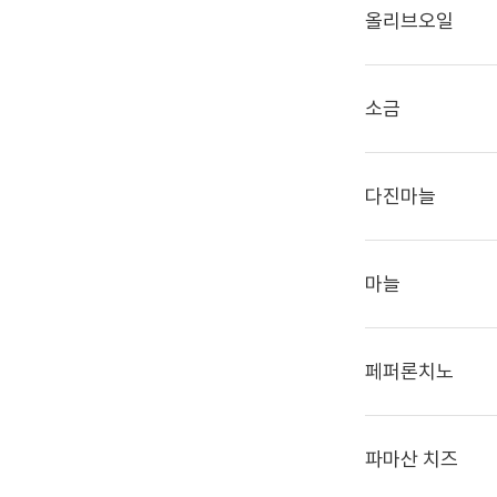
올리브오일
소금
다진마늘
마늘
페퍼론치노
파마산 치즈