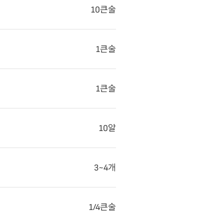
10큰술
1큰술
1큰술
10알
3~4개
1/4큰술