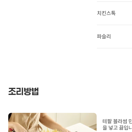
치킨스톡
파슬리
조리방법
테팔 블라썸 민
을 넣고 끓입니