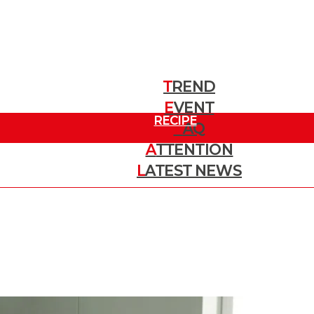
T
REND
E
트렌드
VENT
RECIPE
이벤트
F
AQ
A
TTENTION
질문
레시피
L
ATEST NEWS
주목할 소식
최신 뉴스