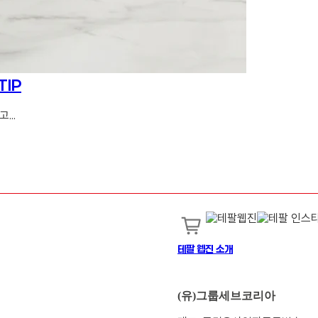
TIP
...
테팔 웹진 소개
(유)그룹세브코리아