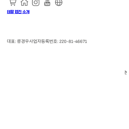
테팔 웹진 소개
대표: 류경우
사업자등록번호: 220-81-46671
본