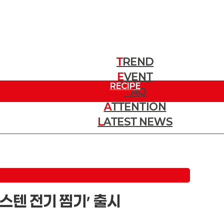
T
REND
E
트렌드
VENT
RECIPE
이벤트
F
AQ
A
TTENTION
질문
레시피
L
ATEST NEWS
주목할 소식
최신 뉴스
 스텐 전기 찜기’ 출시