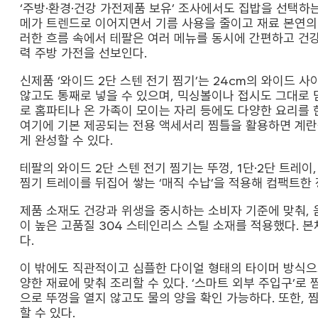
‘주방·환경·건강 가전제품 보유’ 조사에서도 집밥을 선택
메가 트렌드로 이어지면서 기름 사용을 줄이고 재료 본연의 
러한 흐름 속에서 테팔은 여러 메뉴를 동시에 간편하고 건강
력 주방 가전을 선보인다.
신제품 ‘와이드 2단 스텐 전기 찜기’는 24cm의 와이드 
않고도 통째로 넣을 수 있으며, 믹싱볼이나 접시도 그대로 담
로 홈파티나 온 가족이 모이는 자리 등에도 다양한 요리를 
여기에 기본 제공되는 전용 액세서리 찜틀을 활용하면 계란
게 완성할 수 있다.
테팔의 와이드 2단 스텐 전기 찜기는 뚜껑, 1단·2단 트레
찜기 트레이를 뒤집어 쌓는 ‘매직 수납’을 적용해 컴팩트한
제품 소재도 건강과 위생을 중시하는 소비자 기준에 맞춰, 
이 높은 고품질 304 스테인리스 스틸 소재를 적용했다. 
다.
이 밖에도 직관적이고 심플한 다이얼 형태의 타이머 방식으로
양한 재료에 맞춰 조리할 수 있다. ‘스마트 외부 주입구’로 
으로 뚜껑을 열지 않고도 물의 양을 확인 가능하다. 또한,
할 수 있다.