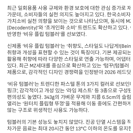
최근 일회용품 사용 규제와 환경 보호에 대한 관심 증가로 
가운데, 소비자들의 실천 의지도 높아지고 있다. 한국소비자원
가치소비 실천 의향을 보이는 것으로 나타났으며, 동시에 M
(Decodentity)’와 ‘초개인화 소비’ 트렌드도 확산하고 
반영한 ‘비유 플립 텀블러’를 선보였다.
신제품 ‘비유 플립 텀블러’는 ‘취향도, 스타일도 나답게!(Being Yo
취향과 개성을 표현할 수 있는 것이 특징이다. 기본 제공되
활용해 취향에 따라 다양한 스타일로 연출 가능하며, 어댑터
있다. 최근 MZ세대를 중심으로 확산하고 있는 ‘텀꾸(텀블러 꾸
제품으로, 감각적인 디자인 경쟁력을 인정받아 2026 레드닷
‘비유 텀블러’는 트렌디한 파스텔 톤의 3가지 컬러로 선보인다.
핑크’, 감각적이고 개성 있는 ‘라임 제스트’ 등 3종으로 구
편의성도 높였다. 343g의 가벼운 무게와 지름 6.5cm의 슬
열리는 ‘원터치 플립형 뚜껑’을 적용해 이동 중에도 간편하게
않는 구조로 위생적인 사용도 가능하다.
텀블러의 기본 성능도 놓치지 않았다. 진공 단열 시스템을 적용
차가운 음료는 최대 20시간 동안 13℃ 이하의 온도를 유지한