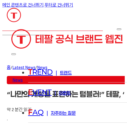
메인 콘텐츠로 건너뛰기
푸터로 건너뛰기
검색
홈
/
Latest News
/
News
T
REND
|
트렌드
News
E
VENT
“나만의 개성을 표현하는 텀블러!” 테팔, ‘비
|
이벤트
약 2 분간 읽기
F
AQ
|
자주하는 질문
·