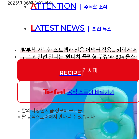
2026년 06월 24일 작성
A
TTENTION
|
주목할 소식
L
ATEST NEWS
|
최신 뉴스
탈부착 가능한 스트랩과 전용 어댑터 적용… 키링·액세
누르고 밀면 열리는 ‘원터치 플립형 뚜껑’과 304 올
레시피
RECIPE
|
공식 스토어 바로가기
테팔의 다양한 제품 정보와 구매는
테팔 공식스토어에서 만나볼 수 있습니다