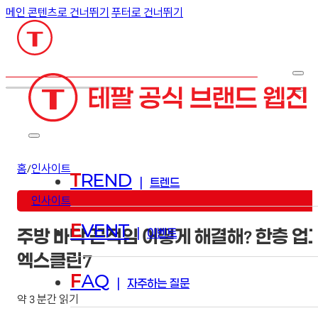
메인 콘텐츠로 건너뛰기
푸터로 건너뛰기
검색
홈
/
인사이트
T
REND
|
트렌드
인사이트
E
VENT
|
이벤트
주방 바닥 끈적임 어떻게 해결해? 한층 
엑스클린7
F
AQ
|
자주하는 질문
약 3 분간 읽기