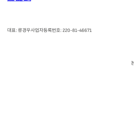
대표: 류경우
사업자등록번호: 220-81-46671
본