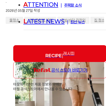
·
A
TTENTION
|
주목할 소식
2026년 05월 27일 작성
,
,
,
L
ATEST NEWS
물청소
바닥 끈적임 제거
주방 바닥 끈적임
집 청소
|
최신 뉴스
레시피
RECIPE
|
공식 스토어 바로가기
테팔의 다양한 제품 정보와 구매는
테팔 공식스토어에서 만나볼 수 있습니다