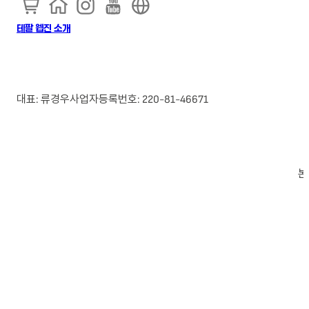
테팔 웹진 소개
대표: 류경우
사업자등록번호: 220-81-46671
본