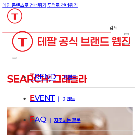
메인 콘텐츠로 건너뛰기
푸터로 건너뛰기
검색
T
REND
SEARCH: 그래놀라
|
트렌드
E
VENT
|
이벤트
F
AQ
|
자주하는 질문