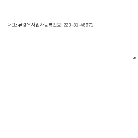
대표: 류경우
사업자등록번호: 220-81-46671
본