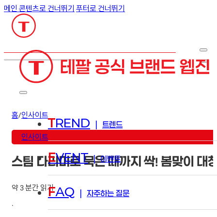
메인 콘텐츠로 건너뛰기
푸터로 건너뛰기
검색
홈
/
인사이트
T
REND
|
트렌드
인사이트
E
VENT
|
이벤트
스팀 다리미로 묵은 때까지 싹! 봄맞이 대
약 3 분간 읽기
F
AQ
|
자주하는 질문
·