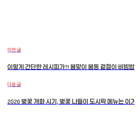
이전 글
이렇게 간단한 레시피가?! 봄맞이 봄동 겉절이 비빔밥
다음 글
2026 벚꽃 개화 시기, 벚꽃 나들이 도시락 메뉴는 이거