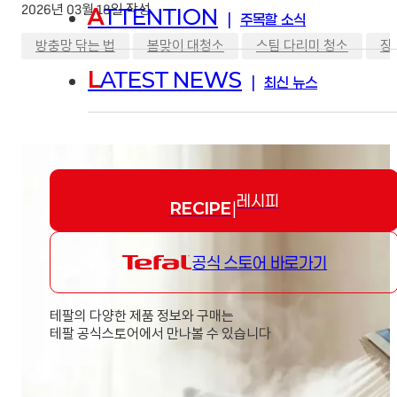
2026년 03월 18일 작성
A
TTENTION
|
주목할 소식
,
,
,
방충망 닦는 법
봄맞이 대청소
스팀 다리미 청소
장
L
ATEST NEWS
|
최신 뉴스
레시피
RECIPE
|
공식 스토어 바로가기
테팔의 다양한 제품 정보와 구매는
테팔 공식스토어에서 만나볼 수 있습니다