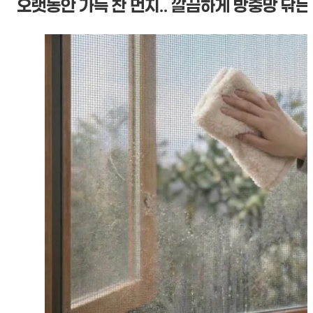
오랫동안 가득 찬 먼지.. 깔끔하게 방충망 닦는