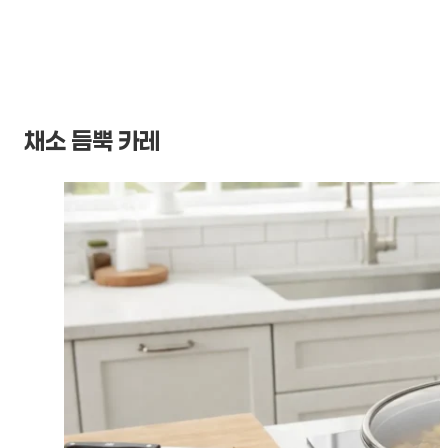
채소 듬뿍 카레