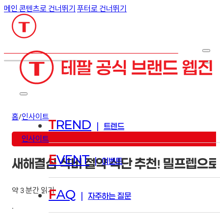
메인 콘텐츠로 건너뛰기
푸터로 건너뛰기
검색
홈
/
인사이트
T
REND
|
트렌드
인사이트
E
VENT
|
이벤트
새해결심 식비 절약 식단 추천! 밀프렙으로
약 3 분간 읽기
F
AQ
|
자주하는 질문
·