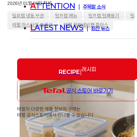
2026년 01월 16일 작성
A
TTENTION
|
주목할 소식
,
,
,
밀프렙 냉동 보관
밀프렙 메뉴
밀프렙 밀폐용기
밀
,
테팔 마스터씰 프레쉬
테팔 원픽냄비팬 플러스
L
ATEST NEWS
|
최신 뉴스
레시피
RECIPE
|
공식 스토어 바로가기
테팔의 다양한 제품 정보와 구매는
테팔 공식스토어에서 만나볼 수 있습니다