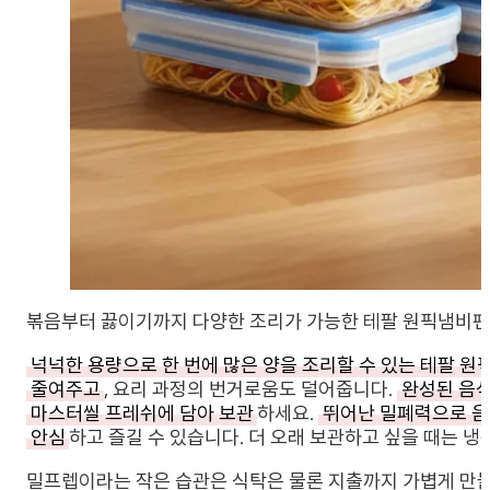
볶음부터 끓이기까지 다양한 조리가 가능한 테팔 원픽냄비팬 
넉넉한 용량으로 한 번에 많은 양을 조리할 수 있는 테팔 
줄여주고
, 요리 과정의 번거로움도 덜어줍니다.
완성된 음식
마스터씰 프레쉬에 담아 보관
하세요.
뛰어난 밀폐력으로 음
안심
하고 즐길 수 있습니다. 더 오래 보관하고 싶을 때는 
밀프렙이라는 작은 습관은 식탁은 물론 지출까지 가볍게 만들