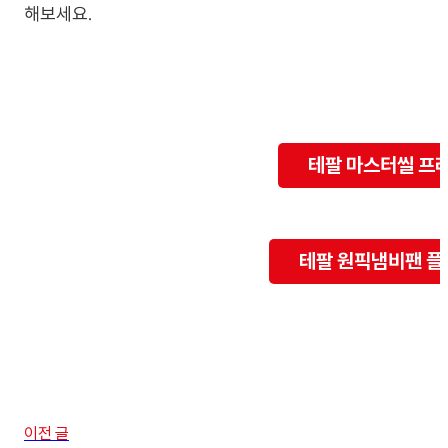
해보세요.
테팔 마스터씰 프
테팔 원픽냄비팬 플
이전 글