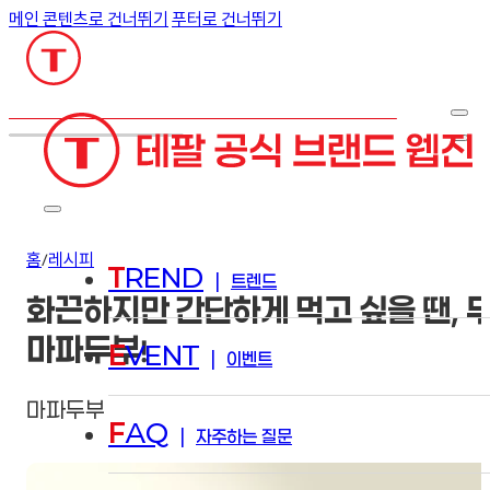
메인 콘텐츠로 건너뛰기
푸터로 건너뛰기
검색
홈
/
레시피
T
REND
|
트렌드
화끈하지만 간단하게 먹고 싶을 땐, 
마파두부!
E
VENT
|
이벤트
마파두부
F
AQ
|
자주하는 질문