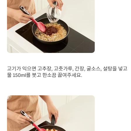
고기가 익으면 고추장, 고춧가루, 간장, 굴소스, 설탕을 넣고 
물 150ml를 붓고 한소끔 끓여주세요.