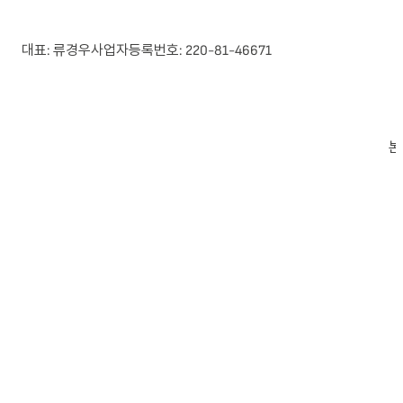
대표: 류경우
사업자등록번호: 220-81-46671
본