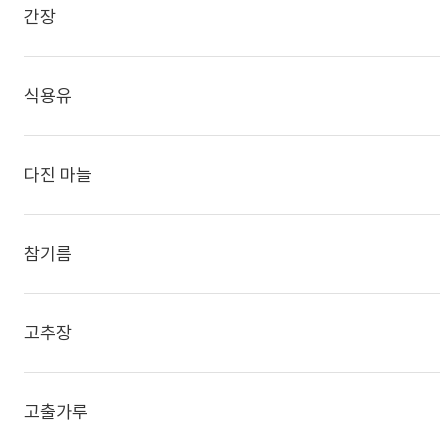
간장
식용유
다진 마늘
참기름
고추장
고출가루