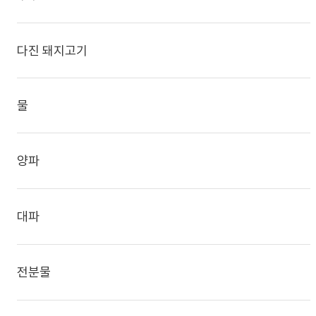
다진 돼지고기
물
양파
대파
전분물