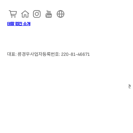
테팔 웹진 소개
대표: 류경우
사업자등록번호: 220-81-46671
본