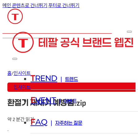
메인 콘텐츠로 건너뛰기
푸터로 건너뛰기
검색
홈
/
인사이트
T
REND
|
트렌드
인사이트
E
VENT
|
이벤트
환절기 재채기 예방법.zip
약 2 분간 읽기
F
AQ
|
자주하는 질문
·