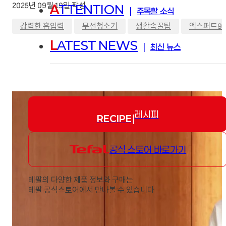
2025년 09월 19일 작성
A
TTENTION
|
주목할 소식
,
,
,
강력한 흡입력
무선청소기
생활속꿀팁
엑스퍼트9.
L
ATEST NEWS
|
최신 뉴스
레시피
RECIPE
|
공식 스토어 바로가기
테팔의 다양한 제품 정보와 구매는
테팔 공식스토어에서 만나볼 수 있습니다