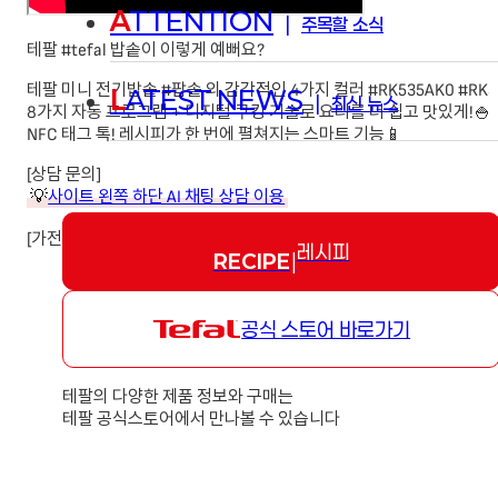
A
TTENTION
|
주목할 소식
테팔 #tefal 밥솥이 이렇게 예뻐요?
테팔 미니 전기밥솥 #팝솥 의 감각적인 4가지 컬러 #RK535AK0 #RK535
L
ATEST NEWS
|
최신 뉴스
8가지 자동 프로그램 + 디지털 쿠킹 기술로 요리를 더 쉽고 맛있게!🍚
NFC 태그 톡! 레시피가 한 번에 펼쳐지는 스마트 기능📱
[상담 문의]
💡
사이트 왼쪽 하단 AI 채팅 상담 이용
[가전제품 공식 서비스센터] ☎️1833-4220
레시피
RECIPE
|
테팔 #Tefal #팝솥 #전기밥솥 #미니전기밥솥 #밥솥관리법 #밥솥세척
공식 스토어 바로가기
테팔의 다양한 제품 정보와 구매는
테팔 공식스토어에서 만나볼 수 있습니다