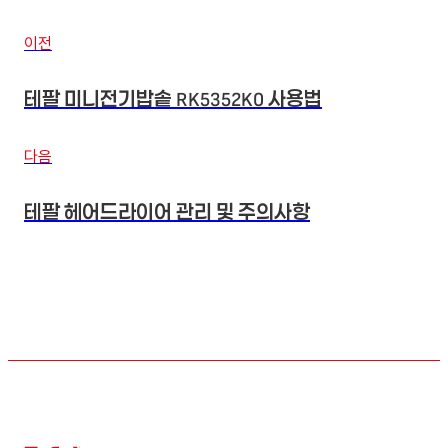
이전
테팔 미니전기밥솥 RK5352K0 사용법
다음
테팔 헤어드라이어 관리 및 주의사항