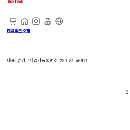
테팔 웹진 소개
대표: 류경우
사업자등록번호: 220-81-46671
본