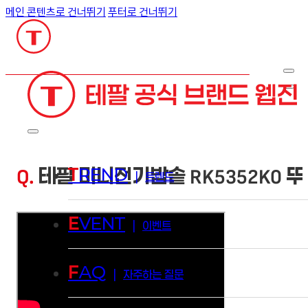
메인 콘텐츠로 건너뛰기
푸터로 건너뛰기
검색
Q.
테팔 미니전기밥솥 RK5352K0 
T
REND
|
트렌드
E
VENT
|
이벤트
F
AQ
|
자주하는 질문