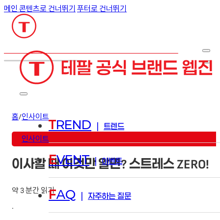
메인 콘텐츠로 건너뛰기
푸터로 건너뛰기
검색
홈
/
인사이트
T
REND
|
트렌드
인사이트
E
VENT
|
이벤트
이사할 때 이것만 알면? 스트레스 ZERO!
약 3 분간 읽기
F
AQ
|
자주하는 질문
·