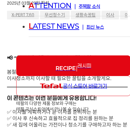
2025년 03월 23일 작성
A
TTENTION
|
주목할 소식
,
,
,
,
X-PERT 7.60
무선청소기
생활속꿀팁
이사
이
L
ATEST NEWS
|
최신 뉴스
📢 “이사하는 방법, 더 이상 어렵지 않아요!”
레시피
RECIPE
|
봄철 맞이 이사를 준비하고 있다면 더 이상 스트레스 받지 마
이사청소까지 이사할 때 필요한 꿀팁을 소개할게요.
공식 스토어 바로가기
이 콘텐츠는 이런 분들에게 유용합니다!
테팔의 다양한 제품 정보와 구매는
테팔 공식스토어에서 만나볼 수 있습니다
✅ 이사를 계획하거나 곧 이사를 준비하는 분
✅ 이사 후 신속하고 효율적으로 집 정리를 원하는 분
✅ 새 집에 어울리는 가전이나 청소기를 구매하고자 하는 분