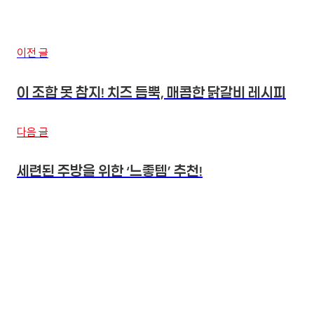
이전 글
이 조합 못 참지! 치즈 듬뿍, 매콤한 닭갈비 레시피
다음 글
세련된 주방을 위한 ‘느좋템’ 추천!