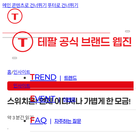
메인 콘텐츠로 건너뛰기
푸터로 건너뛰기
검색
홈
/
인사이트
T
REND
|
트렌드
인사이트
E
VENT
|
이벤트
스위치온! 언제 어디서나 가볍게 한 모금!
약 3 분간 읽기
F
AQ
|
자주하는 질문
·