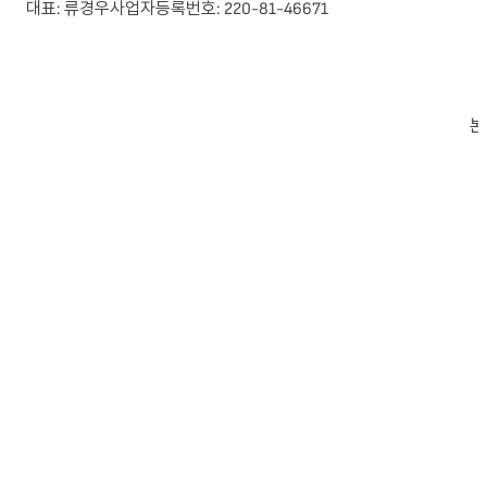
대표: 류경우
사업자등록번호: 220-81-46671
본