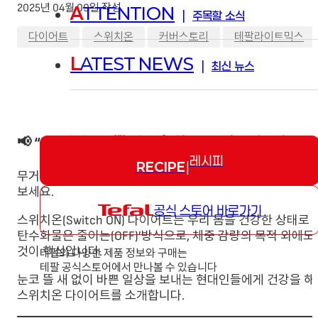
2025년 04월 09일 작성
A
TTENTION
|
주목할 소식
,
,
,
다이어트
스위치온
커버스토리
테팔라이트믹스
L
ATEST NEWS
|
최신 뉴스
📢 “스위치온? 바쁜 일상 속 식단까지 쉽게 챙기는 전
레시피
RECIPE
|
무거워진 몸을 가볍게 비우고 에너지와 활력 가득한 일상을 
보세요.
공식 스토어 바로가기
스위치온(Switch ON) 다이어트는 우리 몸을 건강한 상태로 
탄수화물은 줄이는(OFF)’방식으로, 체중 감량의 목적 외에
것이 핵심입니다.
테팔의 다양한 제품 정보와 구매는
테팔 공식스토어에서 만나볼 수 있습니다
눈코 뜰 새 없이 바쁜 일상을 보내는 현대인들에게 건강을 해
스위치온 다이어트를 소개합니다.