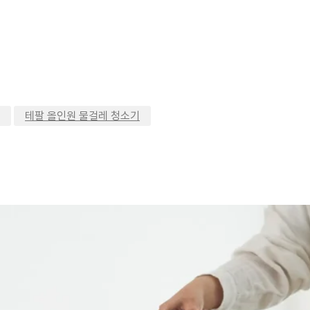
,
테팔 올인원 물걸레 청소기