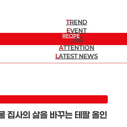
T
REND
E
트렌드
VENT
RECIPE
이벤트
F
AQ
A
TTENTION
질문
레시피
L
ATEST NEWS
주목할 소식
최신 뉴스
동물 집사의 삶을 바꾸는 테팔 올인